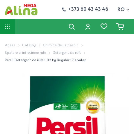
+373 60 43 43 46
RO
Acasă
Catalog
Chimice de uz casnic
Spalare si intretinere rufe
Detergent de rufe
Persil Detergent de rufe 1,02 kg Regular 17 spalari