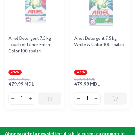
Ariel Detergent 7,5 kg
Ariel Detergent 7,5 kg
Touch of Lenor Fresh
White & Color 100 spalari
Color 100 spalari
-26%
-26%
650.75 MDL
650.75 MDL
479.99 MDL
479.99 MDL
Abonează-te la newsletter-ul și fii la curent cu promoțiile