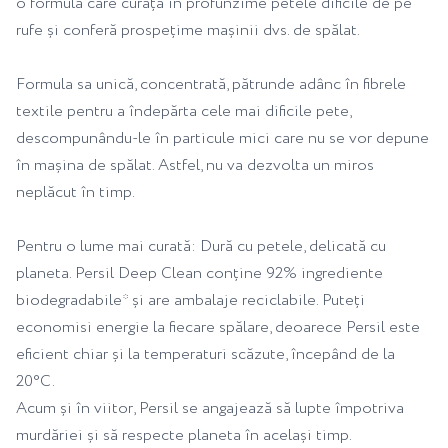
o formulă care curăță în profunzime petele dificile de pe
rufe și conferă prospețime mașinii dvs. de spălat.
Formula sa unică, concentrată, pătrunde adânc în fibrele
textile pentru a îndepărta cele mai dificile pete,
descompunându-le în particule mici care nu se vor depune
în mașina de spălat. Astfel, nu va dezvolta un miros
neplăcut în timp.
Pentru o lume mai curată: Dură cu petele, delicată cu
planeta. Persil Deep Clean conține 92% ingrediente
biodegradabile* și are ambalaje reciclabile. Puteți
economisi energie la fiecare spălare, deoarece Persil este
eficient chiar și la temperaturi scăzute, începând de la
20°C.
Acum și în viitor, Persil se angajează să lupte împotriva
murdăriei și să respecte planeta în același timp.