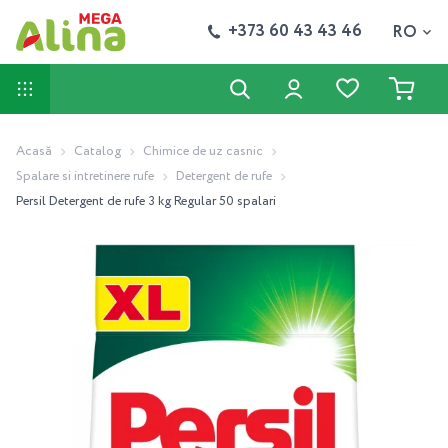
+373 60 43 43 46
RO
Acasă
Catalog
Chimice de uz casnic
Spalare si intretinere rufe
Detergent de rufe
Persil Detergent de rufe 3 kg Regular 50 spalari