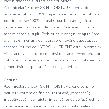
care hidratează și curăță eficient pielea.
Apa micelară Bioten SKIN MOISTURE pentru pielea
uscată/sensibilă, cu 96% ingrediente de origine naturală,
conține șofran 100% natural și durabil, care ajută la
protejarea pielii sensibile, oferind în același timp un
aspect neted și suplu. Prebioticele conținute ajută flora
pielii să-și mențină echilibrul, promovând aspectul său
sănătos, în timp ce HYDRO NUTRIENT este un complex
hidratant avansat care combină puritatea ingredientelor
naturale cu puterea științei, prevenind deshidratarea pielii
și menținând aspectul său neted și confortabil.
Acțiune:
Apa micelară Bioten SKIN MOISTURE, care conține
particule extrem de fine de ulei și apă, „captează” și
îndepărtează machiajul și impuritățile de pe față, ochi și
buze, fără a provoca iritații sau a deshidrata pielea.