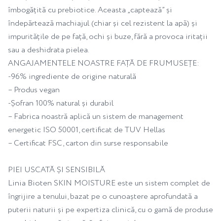
îmbogățită cu prebiotice. Aceasta „captează” și
îndepărtează machiajul (chiar și cel rezistent la apă) și
impuritățile de pe față, ochi și buze, fără a provoca iritații
sau a deshidrata pielea.
ANGAJAMENTELE NOASTRE FAȚĂ DE FRUMUSEȚE:
-96% ingrediente de origine naturală
– Produs vegan
-Șofran 100% natural și durabil
– Fabrica noastră aplică un sistem de management
energetic ISO 50001, certificat de TUV Hellas
– Certificat FSC, carton din surse responsabile
PIEI USCATĂ ȘI SENSIBILĂ
Linia Bioten SKIN MOISTURE este un sistem complet de
îngrijire a tenului, bazat pe o cunoaștere aprofundată a
puterii naturii și pe expertiza clinică, cu o gamă de produse