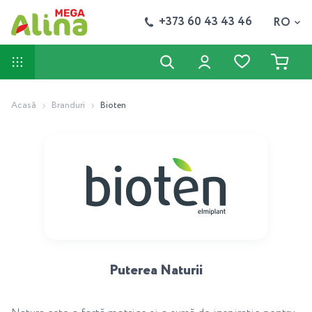
+373 60 43 43 46
RO
Acasă
Branduri
Bioten
Puterea Naturii