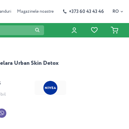
+373 60 43 43 46
anduri
Magazinele noastre
RO
elara Urban Skin Detox
5
bil