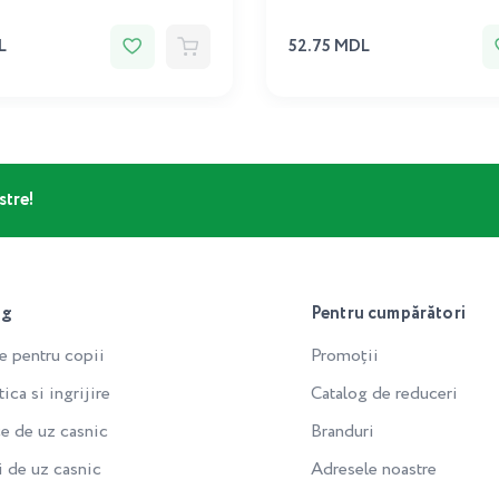
L
52.75 MDL
stre!
og
Pentru cumpărători
e pentru copii
Promoții
ca si ingrijire
Catalog de reduceri
e de uz casnic
Branduri
i de uz casnic
Adresele noastre