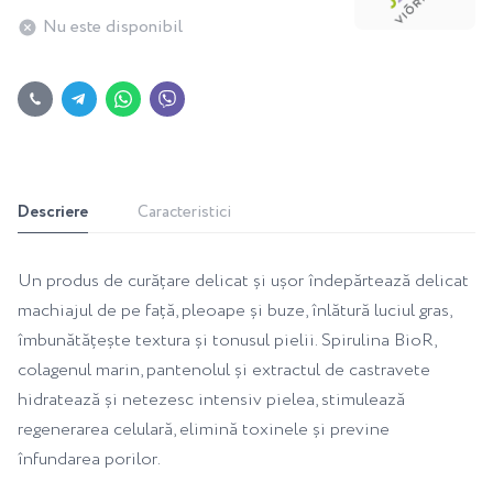
Nu este disponibil
Descriere
Caracteristici
Un produs de curățare delicat și ușor îndepărtează delicat
machiajul de pe față, pleoape și buze, înlătură luciul gras,
îmbunătățește textura și tonusul pielii. Spirulina BioR,
colagenul marin, pantenolul și extractul de castravete
hidratează și netezesc intensiv pielea, stimulează
regenerarea celulară, elimină toxinele și previne
înfundarea porilor.