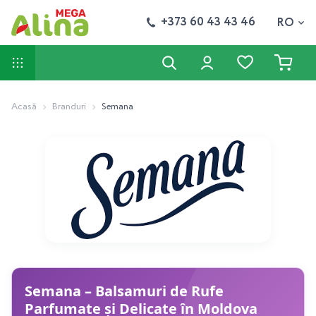
+373 60 43 43 46
RO
Acasă
Branduri
Semana
Semana – Balsamuri de Rufe
Parfumate și Delicate în Moldova