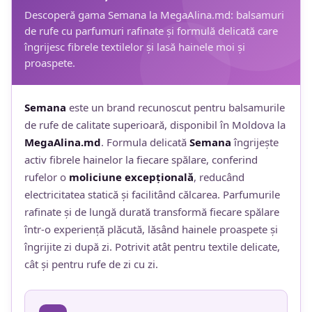
Descoperă gama Semana la MegaAlina.md: balsamuri
de rufe cu parfumuri rafinate și formulă delicată care
îngrijesc fibrele textilelor și lasă hainele moi și
proaspete.
Semana
este un brand recunoscut pentru balsamurile
de rufe de calitate superioară, disponibil în Moldova la
MegaAlina.md
. Formula delicată
Semana
îngrijește
activ fibrele hainelor la fiecare spălare, conferind
rufelor o
moliciune excepțională
, reducând
electricitatea statică și facilitând călcarea. Parfumurile
rafinate și de lungă durată transformă fiecare spălare
într-o experiență plăcută, lăsând hainele proaspete și
îngrijite zi după zi. Potrivit atât pentru textile delicate,
cât și pentru rufe de zi cu zi.