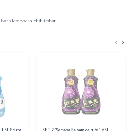
o baza lemnoasa-chihlimbar.
1,5L Bright
SET 2*Semana Balsam de rufe 1.65L