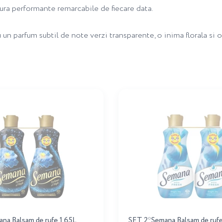
gura performante remarcabile de fiecare data.
 parfum subtil de note verzi transparente, o inima florala si 
na Balsam de rufe 1.65L
SET 2*Semana Balsam de rufe 