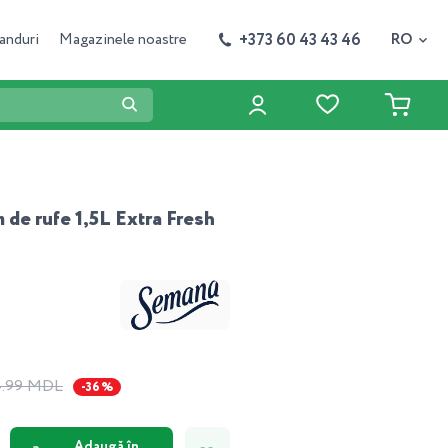
+373 60 43 43 46
anduri
Magazinele noastre
RO
de rufe 1,5L Extra Fresh
4.99 MDL
-36 %
Adaugă în