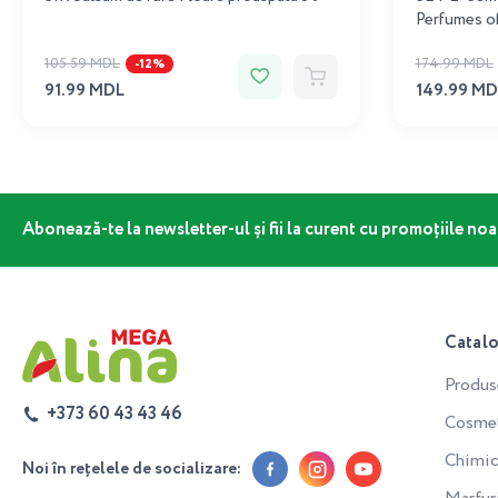
Perfumes o
105.59 MDL
174.99 MDL
-12%
91.99 MDL
149.99 MD
Abonează-te la newsletter-ul și fii la curent cu promoțiile noa
Catal
Produs
+373 60 43 43 46
Cosmeti
Chimic
Noi în rețelele de socializare: