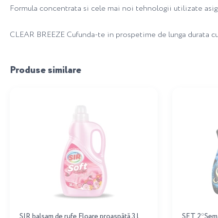
Formula concentrata si cele mai noi tehnologii utilizate asi
CLEAR BREEZE Cufunda-te in prospetime de lunga durata cu un
Produse similare
SIR balsam de rufe Floare proaspătă 3 l
SET 2*Sema