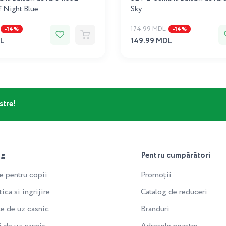
f Night Blue
Sky
174.99 MDL
-14%
-14%
L
149.99 MDL
stre!
og
Pentru cumpărători
e pentru copii
Promoții
ca si ingrijire
Catalog de reduceri
e de uz casnic
Branduri