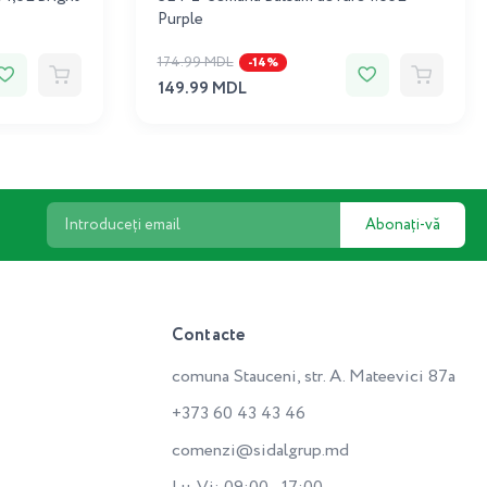
Purple
174.99 MDL
-14%
149.99 MDL
Abonați-vă
Contacte
comuna Stauceni, str. A. Mateevici 87a
+373 60 43 43 46
comenzi@sidalgrup.md