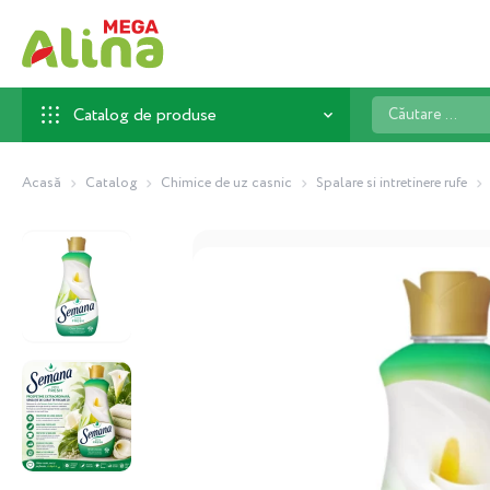
Căutare
Catalog de produse
...
Acasă
Catalog
Chimice de uz casnic
Spalare si intretinere rufe