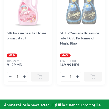
SIR balsam de rufe Floare
SET 2*Semana Balsam de
proaspătă 3 l
rufe 1.65L Perfumes of
Night Blue
-12%
-14%
105.59 MDL
174.99 MDL
91.99 MDL
149.99 MDL
Abonează-te la newsletter-ul și fii la curent cu promoțiile