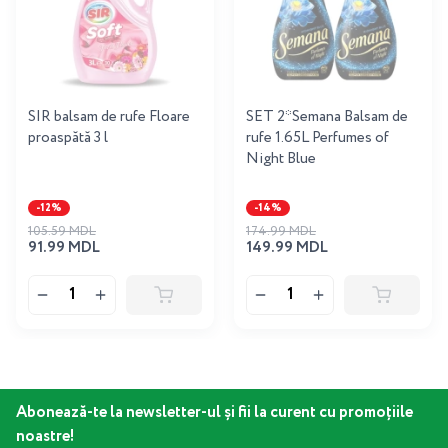
SIR balsam de rufe Floare
SET 2*Semana Balsam de
proaspătă 3 l
rufe 1.65L Perfumes of
Night Blue
-12%
-14%
105.59 MDL
174.99 MDL
91.99 MDL
149.99 MDL
Abonează-te la newsletter-ul și fii la curent cu promoțiile
noastre!