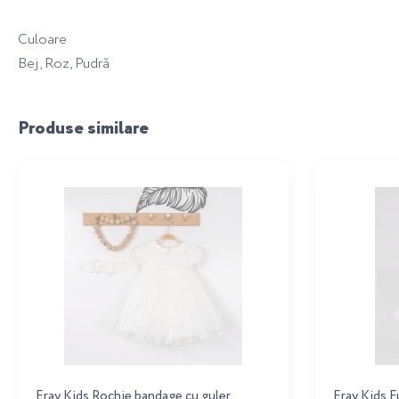
Culoare
Bej, Roz, Pudră
Produse similare
Eray Kids Rochie bandage cu guler
Eray Kids F