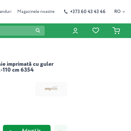
+373 60 43 43 46
anduri
Magazinele noastre
RO
ie imprimată cu guler
2-110 cm 6354
Adaugă în