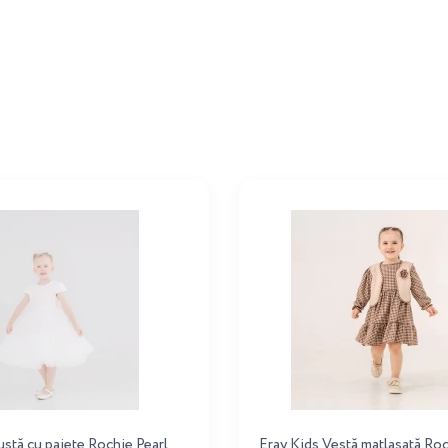
ustă cu paiete Rochie Pearl
Eray Kids Vestă matlasată Roc