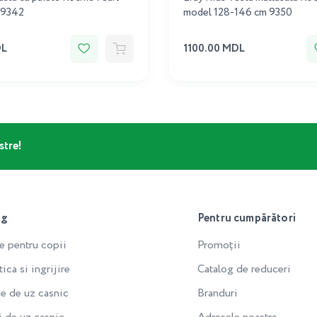
 9342
model 128-146 cm 9350
DL
1100.00 MDL
stre!
og
Pentru cumpărători
e pentru copii
Promoții
ca si ingrijire
Catalog de reduceri
e de uz casnic
Branduri