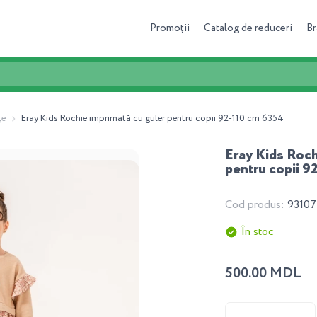
Promoții
Catalog de reduceri
Br
ţe
Eray Kids Rochie imprimată cu guler pentru copii 92-110 cm 6354
Eray Kids Roch
pentru copii 9
Cod produs:
93107
În stoc
500.00 MDL