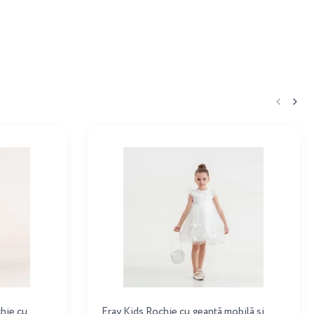
hie cu
Eray Kids Rochie cu geantă mobilă și