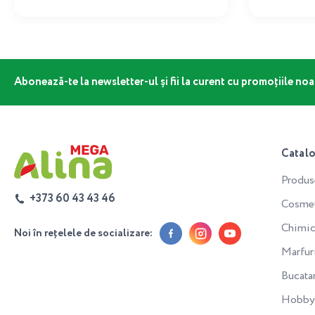
Abonează-te la newsletter-ul și fii la curent cu promoțiile noa
Catal
Produs
+373 60 43 43 46
Cosmeti
Chimic
Noi în rețelele de socializare:
Marfur
Bucata
Hobby 