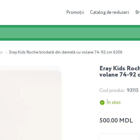
Promoții
Catalog de reduceri
Br
ţe
Eray Kids Rochie brodată din dantelă cu volane 74-92 cm 6356
Eray Kids Roch
volane 74-92 
Cod produs:
93115
În stoc
500.00 MDL