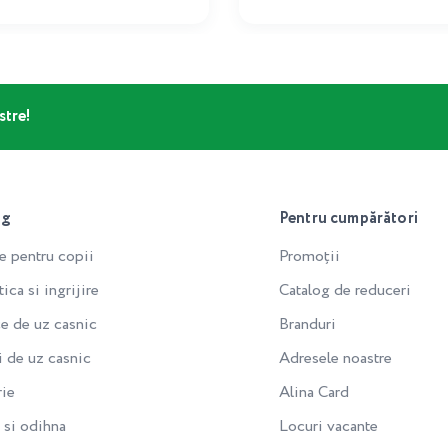
stre!
og
Pentru cumpărători
e pentru copii
Promoții
ca si ingrijire
Catalog de reduceri
e de uz casnic
Branduri
i de uz casnic
Adresele noastre
rie
Alina Card
si odihna
Locuri vacante