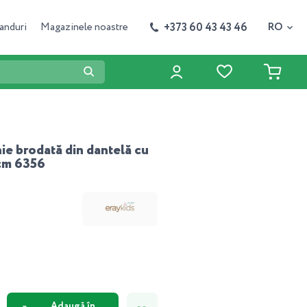
+373 60 43 43 46
anduri
Magazinele noastre
RO
ie brodată din dantelă cu
cm 6356
Adaugă în