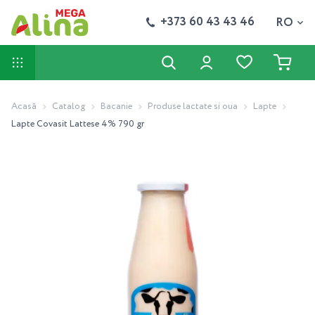
+373 60 43 43 46
RO
Acasă
Catalog
Bacanie
Produse lactate si oua
Lapte
Lapte Covasit Lattese 4% 790 gr