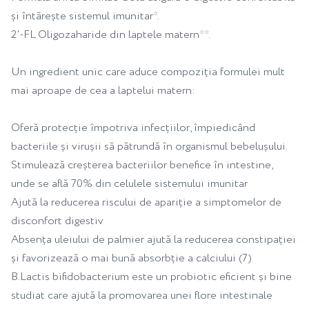
și întărește sistemul imunitar*.
2'-FL Oligozaharide din laptele matern**.
Un ingredient unic care aduce compoziția formulei mult
mai aproape de cea a laptelui matern:
Oferă protecție împotriva infecțiilor, împiedicând
bacteriile și virușii să pătrundă în organismul bebelușului.
Stimulează creșterea bacteriilor benefice în intestine,
unde se află 70% din celulele sistemului imunitar
Ajută la reducerea riscului de apariție a simptomelor de
disconfort digestiv
Absența uleiului de palmier ajută la reducerea constipației
și favorizează o mai bună absorbție a calciului (7)
B.Lactis bifidobacterium este un probiotic eficient și bine
studiat care ajută la promovarea unei flore intestinale