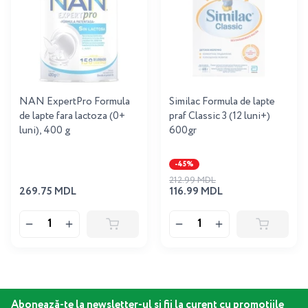
NAN ExpertPro Formula
Similac Formula de lapte
de lapte fara lactoza (0+
praf Classic 3 (12 luni+)
luni), 400 g
600gr
-45%
212.99 MDL
269.75 MDL
116.99 MDL
Abonează-te la newsletter-ul și fii la curent cu promoțiile