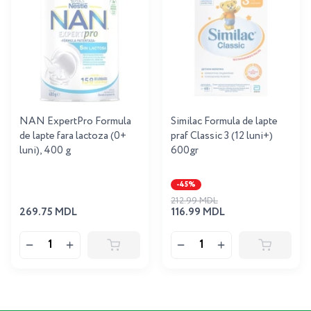
NAN ExpertPro Formula
Similac Formula de lapte
de lapte fara lactoza (0+
praf Classic 3 (12 luni+)
luni), 400 g
600gr
-45%
212.99 MDL
269.75 MDL
116.99 MDL