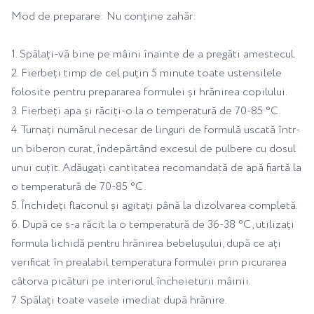
Mod de preparare: Nu conține zahăr:
1. Spălați-vă bine pe mâini înainte de a pregăti amestecul.
2. Fierbeți timp de cel puțin 5 minute toate ustensilele
folosite pentru prepararea formulei și hrănirea copilului.
3. Fierbeți apa și răciți-o la o temperatură de 70-85 °C.
4. Turnați numărul necesar de linguri de formulă uscată într-
un biberon curat, îndepărtând excesul de pulbere cu dosul
unui cuțit. Adăugați cantitatea recomandată de apă fiartă la
o temperatură de 70-85 °C.
5. Închideți flaconul și agitați până la dizolvarea completă.
6. După ce s-a răcit la o temperatură de 36-38 °C, utilizați
formula lichidă pentru hrănirea bebelușului, după ce ați
verificat în prealabil temperatura formulei prin picurarea
câtorva picături pe interiorul încheieturii mâinii.
7. Spălați toate vasele imediat după hrănire.