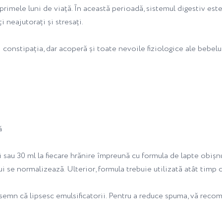
rimele luni de viață. În această perioadă, sistemul digestiv este 
i neajutorați și stresați.
constipația, dar acoperă și toate nevoile fiziologice ale bebelu
ă
 sau 30 ml la fiecare hrănire împreună cu formula de lapte obișn
 se normalizează. Ulterior, formula trebuie utilizată atât timp 
emn că lipsesc emulsificatorii. Pentru a reduce spuma, vă recom