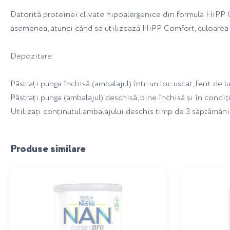
Datorită proteinei clivate hipoalergenice din formula HiPP Com
asemenea, atunci când se utilizează HiPP Comfort, culoarea 
Depozitare:
Păstrați punga închisă (ambalajul) într-un loc uscat, ferit de l
Păstrați punga (ambalajul) deschisă, bine închisă și în condiți
Utilizați conținutul ambalajului deschis timp de 3 săptămâni
Produse similare