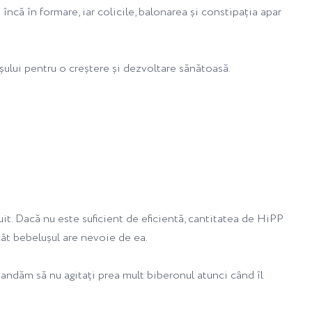
încă în formare, iar colicile, balonarea și constipația apar
șului pentru o creștere și dezvoltare sănătoasă.
uit. Dacă nu este suficient de eficientă, cantitatea de HiPP
cât bebelușul are nevoie de ea.
andăm să nu agitați prea mult biberonul atunci când îl