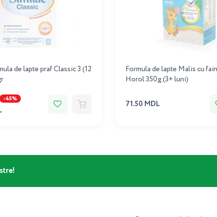
ula de lapte praf Classic 3 (12
Formula de lapte Malis cu fai
r
Horol 350g (3+ luni)
-45%
71.50 MDL
L
stre!