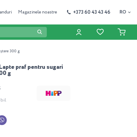
+373 60 43 43 46
anduri
Magazinele noastre
RO
aștere 300 g
apte praf pentru sugari
300 g
5
bil