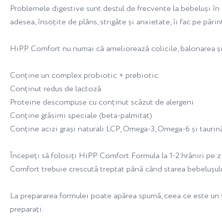
Problemele digestive sunt destul de frecvente la bebeluși în p
adesea, însoțite de plâns, strigăte și anxietate, îi fac pe părinț
HiPP Comfort nu numai că ameliorează colicile, balonarea și 
Conține un complex probiotic + prebiotic
Conținut redus de lactoză
Proteine descompuse cu conținut scăzut de alergeni
Conține grăsimi speciale (beta-palmitat)
Conține acizi grași naturali LCP, Omega-3, Omega-6 și taurin
Începeți să folosiți HiPP Comfort Formula la 1-2 hrăniri pe zi
Comfort trebuie crescută treptat până când starea bebelușului
La prepararea formulei poate apărea spumă, ceea ce este un s
preparați.