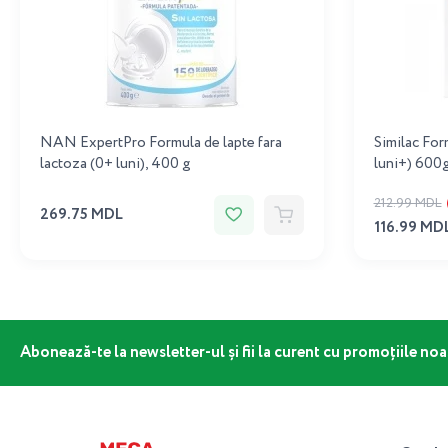
NAN ExpertPro Formula de lapte fara
Similac Form
lactoza (0+ luni), 400 g
luni+) 600g
212.99 MDL
269.75 MDL
116.99 MD
Abonează-te la newsletter-ul și fii la curent cu promoțiile noa