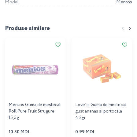
Model
Mentos
Produse similare
Mentos Guma de mestecat
Love'is Guma de mestecat
Roll Pure Fruit Strugure
gust ananas si portocala
15,5g
4.2gr
10.50 MDL
0.99 MDL