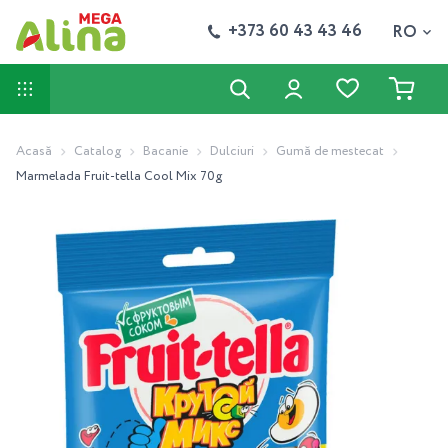
+373 60 43 43 46
RO
Acasă
Catalog
Bacanie
Dulciuri
Gumă de mestecat
Marmelada Fruit-tella Cool Mix 70g