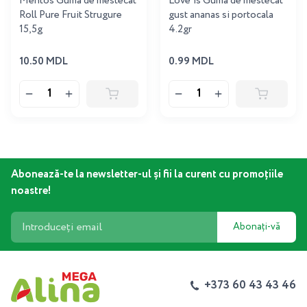
Mentos Guma de mestecat
Love'is Guma de mestecat
Roll Pure Fruit Strugure
gust ananas si portocala
15,5g
4.2gr
10.50 MDL
0.99 MDL
Abonează-te la newsletter-ul și fii la curent cu promoțiile
noastre!
Abonați-vă
+373 60 43 43 46