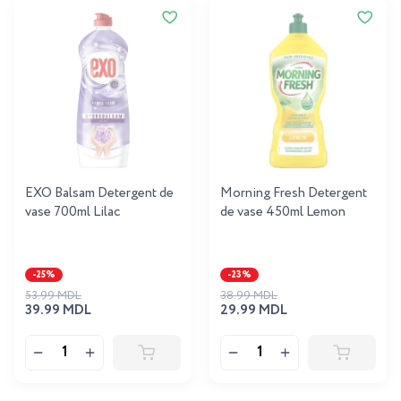
EXO Balsam Detergent de
Morning Fresh Detergent
vase 700ml Lilac
de vase 450ml Lemon
-25%
-23%
53.99 MDL
38.99 MDL
39.99 MDL
29.99 MDL