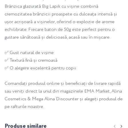
Brânzica glazurată Big Lapik cu vișine combină
cremozitatea brânzicii proaspete cu dulceața intensă și
ușor acrișoară a vișinelor, oferind o explozie de arome
echilibrate. Fiecare baton de 50g este perfect pentru o
gustare sănătoasă și delicioasă, acasă sau în mișcare.
✅ Gust natural de vișine
✅ Textură fină și cremoasă
✅ O alegere excelentă pentru copii
Comandați produsul online și beneficiați de livrare rapidă
sau veniți direct la unul din magazinele EMA Market, Alina
Cosmetics & Mega Alina Discounter și alegeți produsul de
pe rafturile noastre.
Produse similare