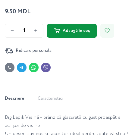
9.50 MDL
Adaugă în coș
Ridicare personala
Descriere
Caracteristici
Big Lapik Vișină – brânzică glazurată cu gust proaspăt și
acrișor de vișine
Un desert savuros și răcoritor, ideal pentru toate vârstele!