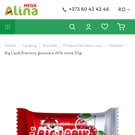
+373 60 43 43 46
RO
Acasă
Catalog
Bacanie
Produse lactate si oua
Deserturi
Big Lapik Branzica glazurata 26% visina 50gr