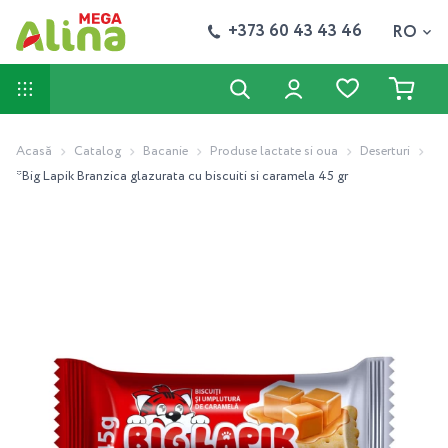
+373 60 43 43 46
RO
Acasă
Catalog
Bacanie
Produse lactate si oua
Deserturi
*Big Lapik Branzica glazurata cu biscuiti si caramela 45 gr