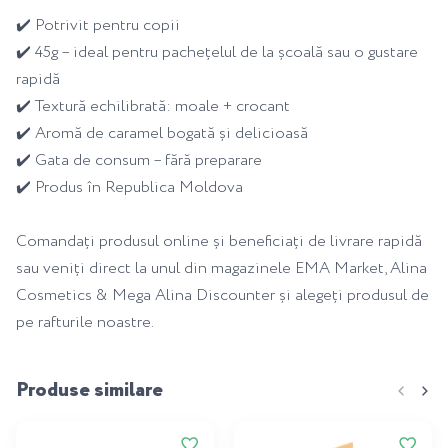
✔️ Potrivit pentru copii
✔️ 45g – ideal pentru pachețelul de la școală sau o gustare
rapidă
✔️ Textură echilibrată: moale + crocant
✔️ Aromă de caramel bogată și delicioasă
✔️ Gata de consum – fără preparare
✔️ Produs în Republica Moldova
Comandați produsul online și beneficiați de livrare rapidă
sau veniți direct la unul din magazinele EMA Market, Alina
Cosmetics & Mega Alina Discounter și alegeți produsul de
pe rafturile noastre.
Produse similare