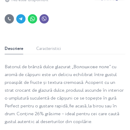
Descriere
Caracteristici
Batonul de brânză dulce glazurat „Волошкове поле” cu
aromă de căpșuni este un deliciu echilibrat între gustul
proaspăt de fructe și textura cremoasă. Acoperit cu un
strat crocant de glazură dulce, produsul ascunde în interior
o umplutură suculentă de căpșuni ce se topește în gură.
Perfect pentru o gustare rapidă, fie acasă, la birou sau în
drum. Conține 26% grăsime – ideal pentru cei care caută
gustul autentic al deserturilor din copilărie.