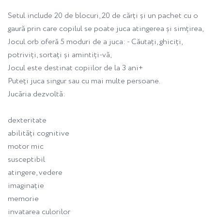
Setul include 20 de blocuri, 20 de cărți și un pachet cu o
gaură prin care copilul se poate juca atingerea și simțirea,
Jocul orb oferă 5 moduri de a juca: - Căutați, ghiciți,
potriviți, sortați și amintiți-vă,
Jocul este destinat copiilor de la 3 ani+
Puteți juca singur sau cu mai multe persoane.
Jucăria dezvoltă:
dexteritate
abilități cognitive
motor mic
susceptibil
atingere, vedere
imaginație
memorie
invatarea culorilor