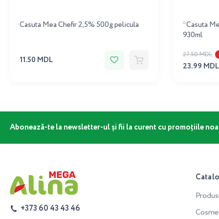
Casuta Mea Chefir 2,5% 500g pelicula
*Casuta Me
930ml
27.50 MDL
11.50 MDL
23.99 MDL
Abonează-te la newsletter-ul și fii la curent cu promoțiile noa
Catal
Produs
+373 60 43 43 46
Cosmeti