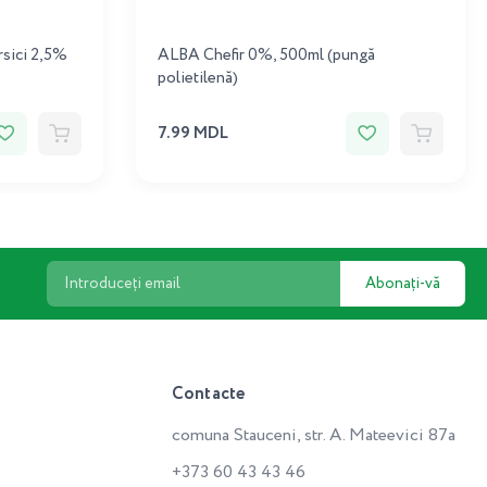
rsici 2,5%
ALBA Chefir 0%, 500ml (pungă
polietilenă)
7.99 MDL
Abonați-vă
Contacte
comuna Stauceni, str. A. Mateevici 87a
+373 60 43 43 46