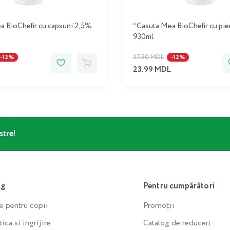
a BioChefir cu capsuni 2,5%
*Casuta Mea BioChefir cu pie
930ml
27.50 MDL
-12%
-12%
23.99 MDL
stre!
og
Pentru cumpărători
e pentru copii
Promoții
ca si ingrijire
Catalog de reduceri