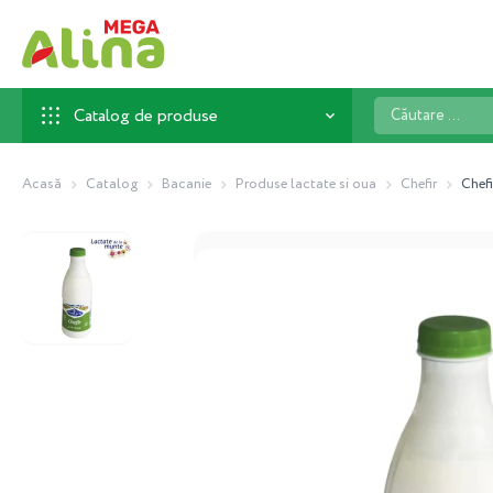
Căutare
Catalog de produse
...
Acasă
Catalog
Bacanie
Produse lactate si oua
Chefir
Chef