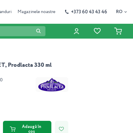
+373 60 43 43 46
anduri
Magazinele noastre
RO
T, Prodlacta 330 ml
90
Adaugă în
coș