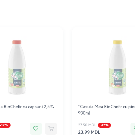
a BioChefir cu capsuni 2,5%
*Casuta Mea BioChefir cu pie
930ml
27.50 MDL
-12%
-12%
23.99 MDL