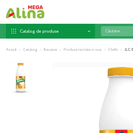
Căutare
Catalog de produse
...
Acasă
Catalog
Bacanie
Produse lactate si oua
Chefir
JLC 