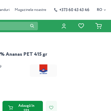
+373 60 43 43 46
anduri
Magazinele noastre
RO
,5% Ananas PET 415 gr
9
Adaugă în
coș