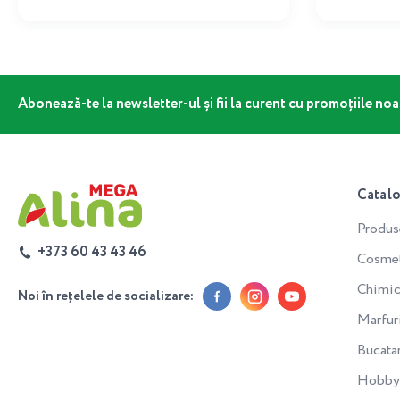
Abonează-te la newsletter-ul și fii la curent cu promoțiile noa
Catal
Produs
+373 60 43 43 46
Cosmeti
Chimic
Noi în rețelele de socializare:
Marfur
Bucata
Hobby 