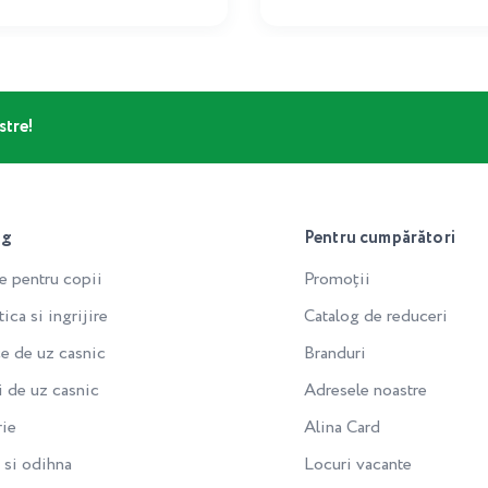
stre!
og
Pentru cumpărători
e pentru copii
Promoții
ca si ingrijire
Catalog de reduceri
e de uz casnic
Branduri
i de uz casnic
Adresele noastre
rie
Alina Card
si odihna
Locuri vacante