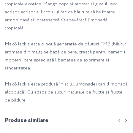
tropicale exotice. Mango copt și aromat și gustul ușor
acrișor-acrișor al litchiului fac ca băutura să fie foarte
armonioasă și interesantă. O adevărată limonadă
tropicală!
Max&Jack's este o nouă generație de băuturi FMB (băuturi
aromate din malț) pe bază de bere, creată pentru oamenii
moderni care apreciază libertatea de exprimare și
sinceritatea.
Max&Jack's este produsă în stilul limonadei tari (limonadă
alcoolică). Cu adaos de sucuri naturale de fructe și fructe
de pădure.
Produse similare