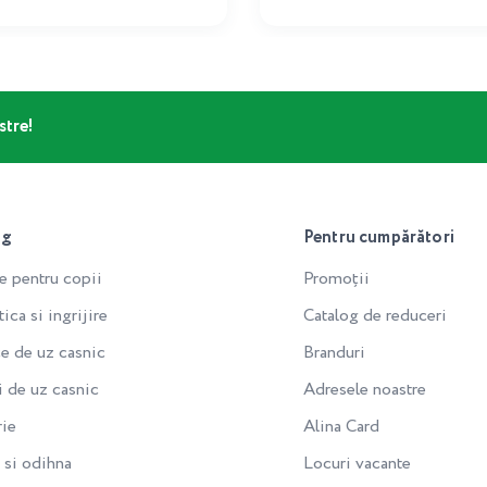
stre!
og
Pentru cumpărători
e pentru copii
Promoții
ca si ingrijire
Catalog de reduceri
e de uz casnic
Branduri
i de uz casnic
Adresele noastre
rie
Alina Card
si odihna
Locuri vacante