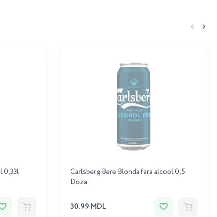
l 0,33l
Carlsberg Bere Blonda fara alcool 0,5
Doza
30.99 MDL