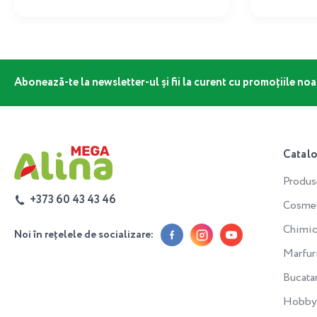
Abonează-te la newsletter-ul și fii la curent cu promoțiile noa
Catal
Produs
+373 60 43 43 46
Cosmeti
Chimic
Noi în rețelele de socializare:
Marfur
Bucata
Hobby 