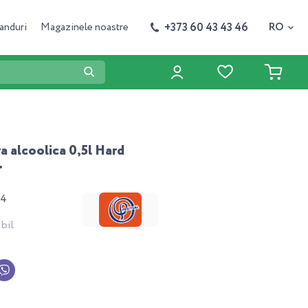
+373 60 43 43 46
anduri
Magazinele noastre
RO
a alcoolica 0,5l Hard
.
64
bil