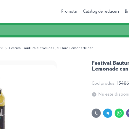
Promoții
Catalog de reduceri
Br
ce
Festival Bautura alcoolica 0,5l Hard Lemonade can.
Festival Bautur
Lemonade can
Cod produs:
1548
Nu este disponi