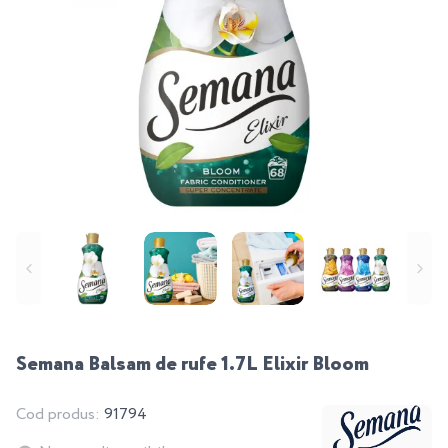
Semana Balsam de rufe 1.7L Elixir Bloom
Cod produs:
91794