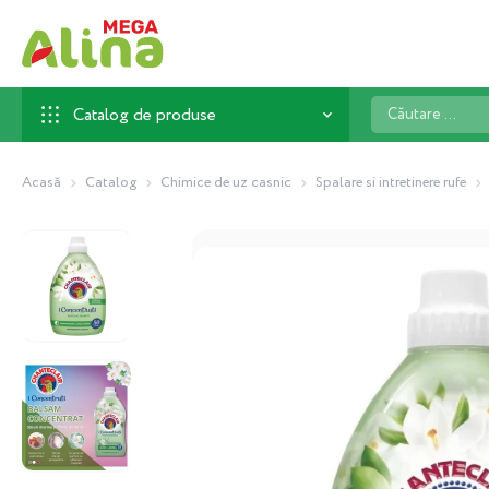
Căutare
Catalog de produse
...
Acasă
Catalog
Chimice de uz casnic
Spalare si intretinere rufe