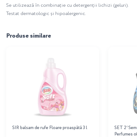
Se utilizează în combinație cu detergenții lichizi (geluri).
Testat dermatologic și hipoalergenic.
Produse similare
SIR balsam de rufe Floare proaspătă 3 l
SET 2*Sema
Perfumes o