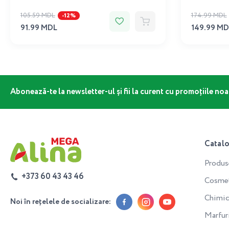
105.59 MDL
174.99 MDL
-12%
91.99 MDL
149.99 MD
Abonează-te la newsletter-ul și fii la curent cu promoțiile noa
Catal
Produs
+373 60 43 43 46
Cosmeti
Chimic
Noi în rețelele de socializare:
Marfur