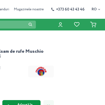
+373 60 43 43 46
anduri
Magazinele noastre
RO
alsam de rufe Muschio
l
2
Adaugă în