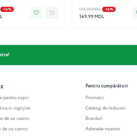
174.99 MDL
-14%
-14%
L
149.99 MDL
stre!
og
Pentru cumpărători
e pentru copii
Promoții
ca si ingrijire
Catalog de reduceri
e de uz casnic
Branduri
i de uz casnic
Adresele noastre