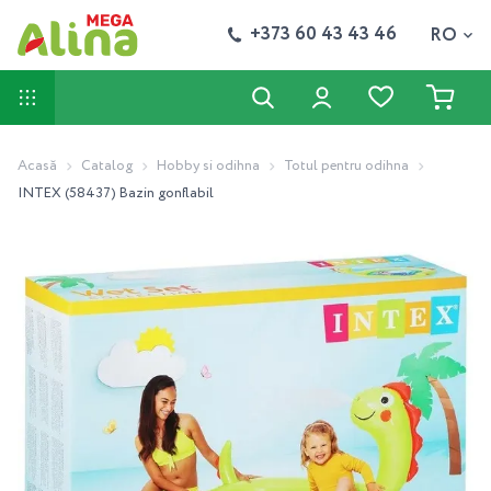
+373 60 43 43 46
RO
Acasă
Catalog
Hobby si odihna
Totul pentru odihna
INTEX (58437) Bazin gonflabil