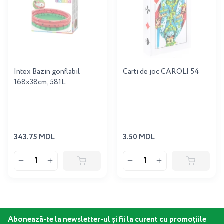
Intex Bazin gonflabil
Carti de joc CAROLI 54
168x38cm, 581L
343.75 MDL
3.50 MDL
Abonează-te la newsletter-ul și fii la curent cu promoțiile