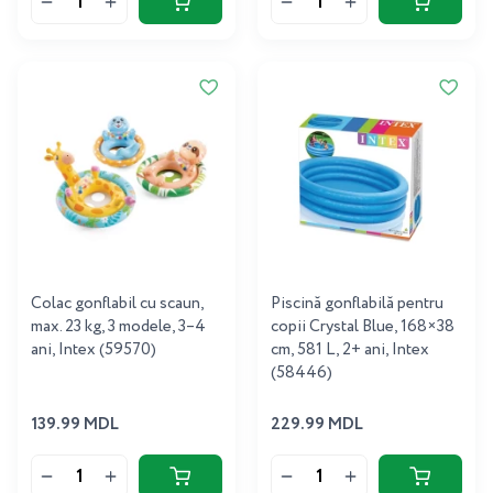
Colac gonflabil cu scaun,
Piscină gonflabilă pentru
max. 23 kg, 3 modele, 3–4
copii Crystal Blue, 168×38
ani, Intex (59570)
cm, 581 L, 2+ ani, Intex
(58446)
139.99 MDL
229.99 MDL