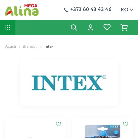
+373 60 43 43 46
RO
Acasă
Branduri
Intex