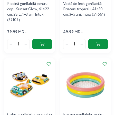
Piscină gonflabilă pentru
Vestă de înot gonflabilă
copii Sunset Glow, 61×22
Prieteni tropicali, 41×30
cm, 28 L, 1–3 ani, Intex
cm, 3–5 ani, Intex (59661)
(57107)
79.99 MDL
49.99 MDL
Colac gonflabil cu scaun tip
Piscină gonflabilă pentru