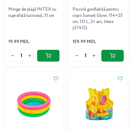
Minge de plajă INTEX cu
Piscină gonflabilă pentru
suprafață lucioasă, 51 cm
copii Sunset Glow, 114×25
cm, 131 L, 2+ ani, Intex
(57412)
19.99 MDL
159.99 MDL