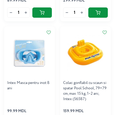
89.99 MDL
299.99 MDL
Intex Masca pentru inot 8
Colac gonflabil cu scaun si
ani
spatar Pool School, 79×79
cm, max. 15 kg, 1–2 ani,
Intex (56587)
99.99 MDL
159.99 MDL