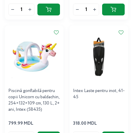
Piscină gonflabilă pentru
Intex Laste pentru inot, 41-
copii Unicorn cu baldachin,
45
254×132×109 cm, 130 L, 2+
ani, Intex (58435)
799.99 MDL
318.00 MDL