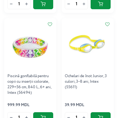
Piscină gonflabilă pentru
Ochelari de înot Junior, 3
copii cu inserții colorate,
culori, 3–8 ani, Intex
229×56 cm, 840 L, 6+ ani,
(55611)
Intex (56494)
999.99 MDL
39.99 MDL