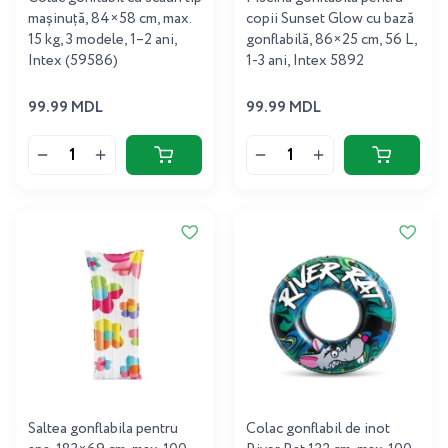
mașinuță, 84×58 cm, max.
copii Sunset Glow cu bază
15 kg, 3 modele, 1–2 ani,
gonflabilă, 86×25 cm, 56 L,
Intex (59586)
1-3 ani, Intex 5892
99.99 MDL
99.99 MDL
Saltea gonflabila pentru
Colac gonflabil de inot