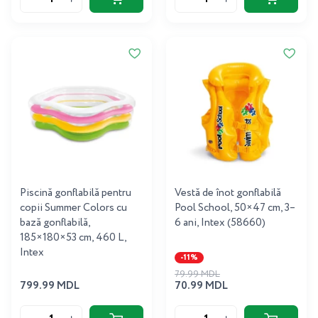
Piscină gonflabilă pentru
Vestă de înot gonflabilă
copii Summer Colors cu
Pool School, 50×47 cm, 3–
bază gonflabilă,
6 ani, Intex (58660)
185×180×53 cm, 460 L,
Intex
-11%
79.99 MDL
799.99 MDL
70.99 MDL