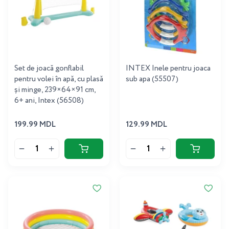
Set de joacă gonflabil
INTEX Inele pentru joaca
pentru volei în apă, cu plasă
sub apa (55507)
și minge, 239×64×91 cm,
6+ ani, Intex (56508)
199.99 MDL
129.99 MDL