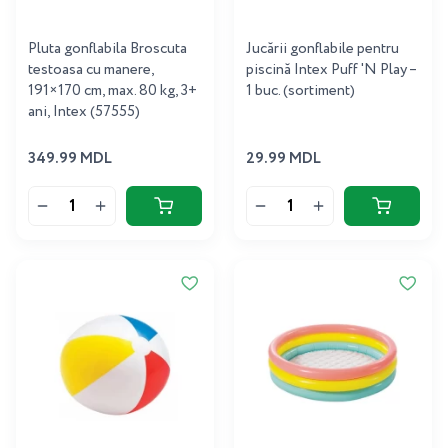
Pluta gonflabila Broscuta
Jucării gonflabile pentru
testoasa cu manere,
piscină Intex Puff 'N Play –
191×170 cm, max. 80 kg, 3+
1 buc. (sortiment)
ani, Intex (57555)
349.99 MDL
29.99 MDL