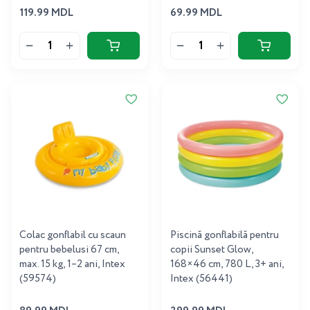
119.99 MDL
69.99 MDL
Colac gonflabil cu scaun
Piscină gonflabilă pentru
pentru bebelusi 67 cm,
copii Sunset Glow,
max. 15 kg, 1–2 ani, Intex
168×46 cm, 780 L, 3+ ani,
(59574)
Intex (56441)