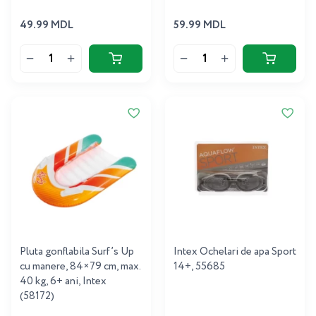
49.99 MDL
59.99 MDL
Pluta gonflabila Surf’s Up
Intex Ochelari de apa Sport
cu manere, 84×79 cm, max.
14+, 55685
40 kg, 6+ ani, Intex
(58172)