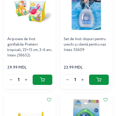
Aripioare de înot
Set de înot-dopuri pentru
gonflabile Prieteni
urechi și clemă pentru nas
tropicali, 23×15 cm, 3–6 ani,
Intex 55609
Intex (58652)
29.99 MDL
23.99 MDL