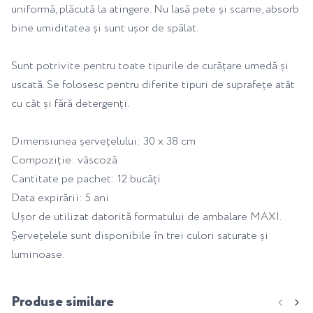
uniformă, plăcută la atingere. Nu lasă pete și scame, absorb
bine umiditatea și sunt ușor de spălat.
Sunt potrivite pentru toate tipurile de curățare umedă și
uscată. Se folosesc pentru diferite tipuri de suprafețe atât
cu cât și fără detergenți.
Dimensiunea șervețelului: 30 x 38 cm
Compoziție: vâscoză
Cantitate pe pachet: 12 bucăți
Data expirării: 5 ani
Ușor de utilizat datorită formatului de ambalare MAXI.
Șervețelele sunt disponibile în trei culori saturate și
luminoase.
Produse similare