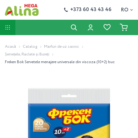
+373 60 43 43 46
RO
Acasă
Catalog
Marfuri de uz casnic
Șervețele, Raclete și Bureți
Freken Bok Servetele menajere universale din viscoza (10+2) buc