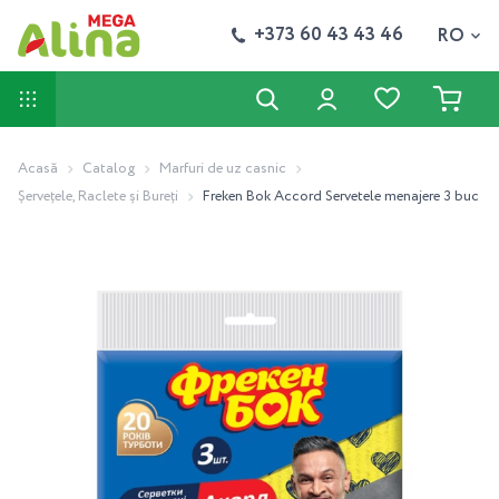
+373 60 43 43 46
RO
Acasă
Catalog
Marfuri de uz casnic
Șervețele, Raclete și Bureți
Freken Bok Accord Servetele menajere 3 buc