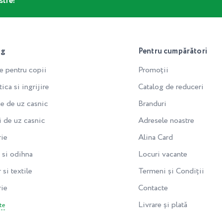
stre!
og
Pentru cumpărători
e pentru copii
Promoții
ca si ingrijire
Catalog de reduceri
e de uz casnic
Branduri
i de uz casnic
Adresele noastre
rie
Alina Card
si odihna
Locuri vacante
 si textile
Termeni și Condiții
rie
Contacte
Livrare și plată
te