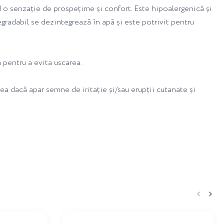
d o senzație de prospețime și confort. Este hipoalergenică și
degradabil se dezintegrează în apă și este potrivit pentru
a pentru a evita uscarea.
rea dacă apar semne de iritație și/sau erupții cutanate și