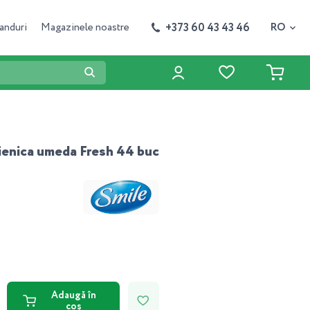
+373 60 43 43 46
anduri
Magazinele noastre
RO
gienica umeda Fresh 44 buc
Adaugă în
coș