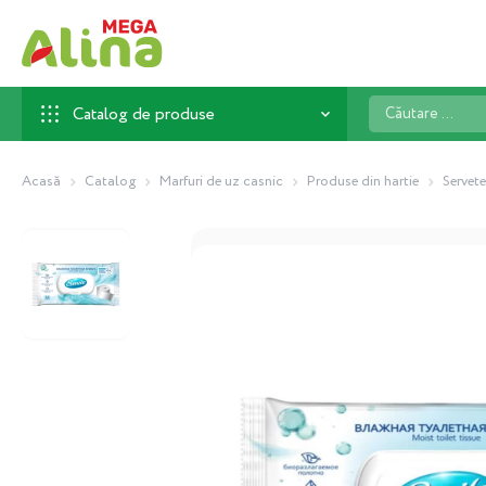
Căutare
Catalog de produse
...
Acasă
Catalog
Marfuri de uz casnic
Produse din hartie
Servete