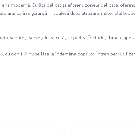
iena modernă. Curăță delicat și eficient zonele delicate, oferin
oate arunca în siguranță în toaletă după utilizare, materialul bio
eta, scoateți șervețelul și curățați pielea. Închideți bine clapet
 cu ochii. A nu se lăsa la îndemâna copiilor. Întrerupeți utiliza