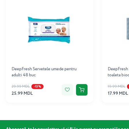
DeepFresh Servetele umede pentru
DeepFresh 
adulti 48 buc
toaleta bio
29.99 MDL
19.99 MDL
-13%
25.99 MDL
17.99 MDL