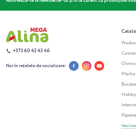
Abonează-te la newsletter-ul și fii la curent cu promoțiile noa
Catal
Produs
+373 60 43 43 46
Cosmeti
Chimic
Noi în rețelele de socializare:
Marfur
Bucata
Hobby 
Interior
Papeta
Vezi toa