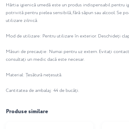
Hârtia igienică umedă este un produs indispensabil pentru ig
potrivită pentru pielea sensibilă, fără săpun sau alcool. Se p
utilizare zilnică.
Mod de utilizare: Pentru utilizare în exterior. Deschideți clap
Măsuri de precauție: Numai pentru uz extern. Evitați contactul
consultați un medic dacă este necesar.
Material: Țesătură nețesută.
Cantitatea de ambalaj: 44 de bucăți.
Produse similare