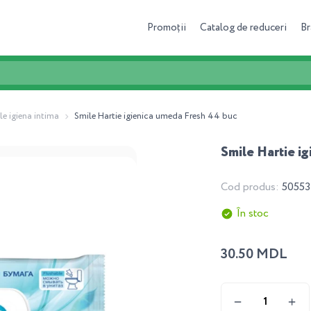
Promoții
Catalog de reduceri
Br
le igiena intima
Smile Hartie igienica umeda Fresh 44 buc
Smile Hartie i
Cod produs:
50553
În stoc
30.50 MDL