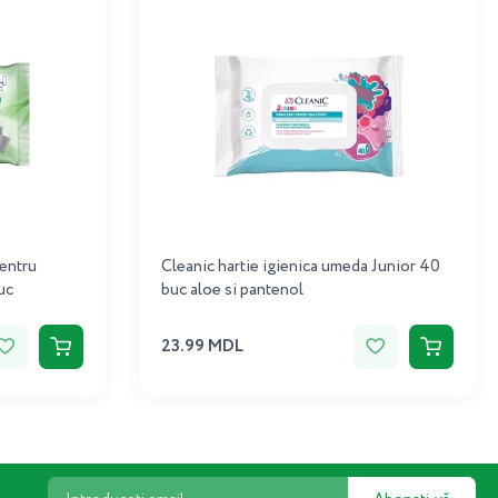
pentru
Cleanic hartie igienica umeda Junior 40
uc
buc aloe si pantenol
23.99 MDL