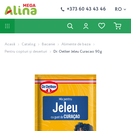
+373 60 43 43 46
RO
Acasă
Catalog
Bacanie
Alimente de baza
Pentru copturi și deserturi
Dr. Oetker Jeleu Curacao 90g