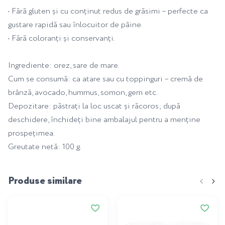
• Fără gluten și cu conținut redus de grăsimi – perfecte ca
gustare rapidă sau înlocuitor de pâine.
• Fără coloranți și conservanți.
Ingrediente: orez, sare de mare.
Cum se consumă: ca atare sau cu toppinguri – cremă de
brânză, avocado, hummus, somon, gem etc.
Depozitare: păstrați la loc uscat și răcoros; după
deschidere, închideți bine ambalajul pentru a menține
prospețimea.
Greutate netă: 100 g.
Produse similare