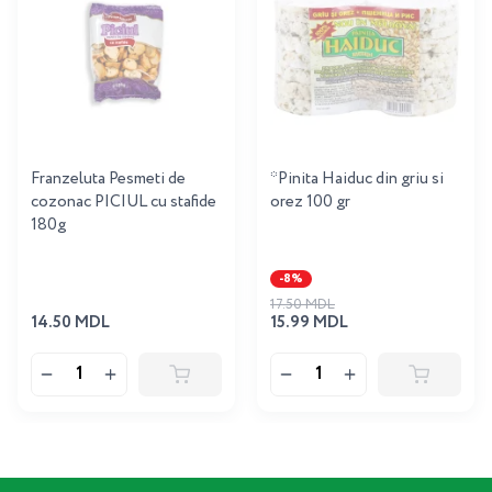
Franzeluta Pesmeti de
*Pinita Haiduc din griu si
cozonac PICIUL cu stafide
orez 100 gr
180g
-8%
17.50 MDL
14.50 MDL
15.99 MDL