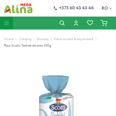
+373 60 43 43 46
RO
Acasă
Catalog
Brutarie
Pâine uscată & expandată
Riso Scotti Tartine de orez 100g