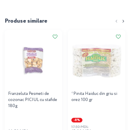
Produse similare
Franzeluta Pesmeti de
*Pinita Haiduc din griu si
cozonac PICIUL cu stafide
orez 100 gr
180g
-8%
17.50 MDL