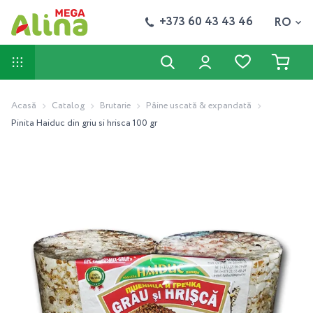
+373 60 43 43 46
RO
Acasă
Catalog
Brutarie
Pâine uscată & expandată
Pinita Haiduc din griu si hrisca 100 gr