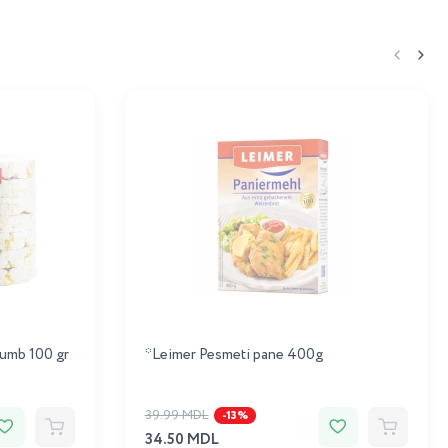
rumb 100 gr
*Leimer Pesmeti pane 400g
39.99 MDL
-13%
34.50 MDL