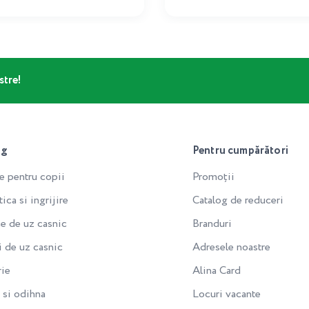
stre!
og
Pentru cumpărători
e pentru copii
Promoții
ca si ingrijire
Catalog de reduceri
e de uz casnic
Branduri
i de uz casnic
Adresele noastre
rie
Alina Card
si odihna
Locuri vacante