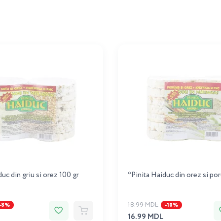
uc din griu si orez 100 gr
*Pinita Haiduc din orez si po
18.99 MDL
-8%
-10%
16.99 MDL