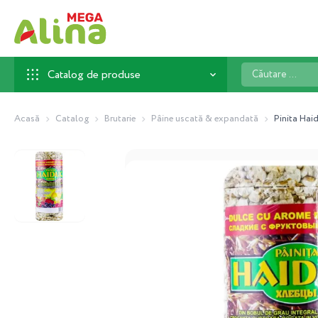
Căutare
Catalog de produse
...
Acasă
Catalog
Brutarie
Pâine uscată & expandată
Pinita Haid