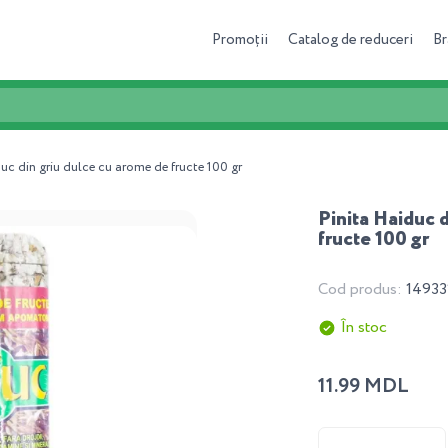
Promoții
Catalog de reduceri
Br
uc din griu dulce cu arome de fructe 100 gr
Pinita Haiduc 
fructe 100 gr
Cod produs:
14933
În stoc
11.99 MDL