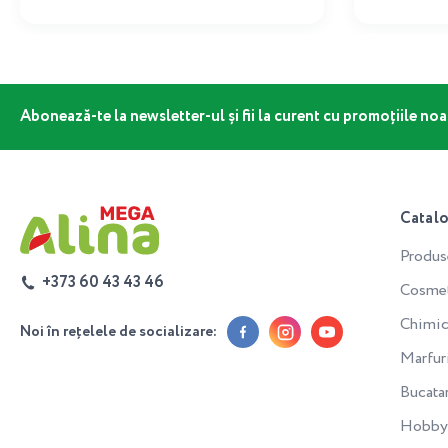
Abonează-te la newsletter-ul și fii la curent cu promoțiile noa
Catal
Produs
+373 60 43 43 46
Cosmeti
Chimic
Noi în rețelele de socializare:
Marfur
Bucata
Hobby 