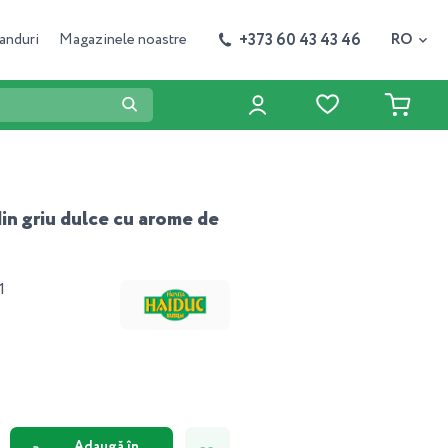
+373 60 43 43 46
anduri
Magazinele noastre
RO
din griu dulce cu arome de
1
Adaugă în