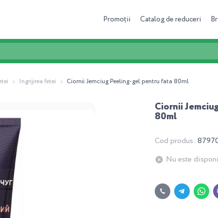
Promoții
Catalog de reduceri
Br
etei
Ingrijirea fetei
Ciornii Jemciug Peeling-gel pentru fata 80ml
Ciornii Jemciu
80ml
Cod produs:
8797
Nu este disponi