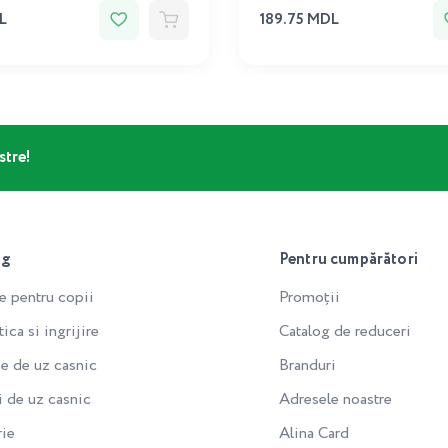
L
189.75 MDL
stre!
og
Pentru cumpărători
e pentru copii
Promoții
ca si ingrijire
Catalog de reduceri
e de uz casnic
Branduri
i de uz casnic
Adresele noastre
rie
Alina Card