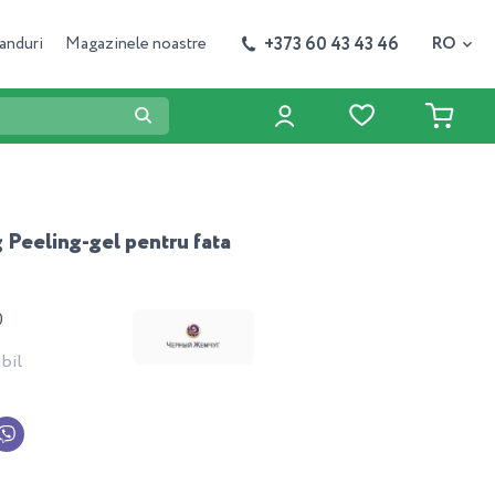
+373 60 43 43 46
anduri
Magazinele noastre
RO
g Peeling-gel pentru fata
0
bil