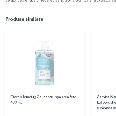
Se aplică pe fața umedă, evitând zona ochilor și a buzelor, s
Produse similare
Ciornii Jemciug Gel pentru spalarea fetei
Garnier Nat
430 ml
Exfobrushe
curatarea t