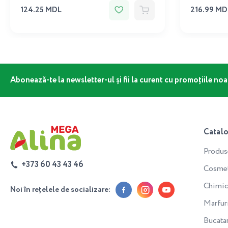
124.25 MDL
216.99 MD
Abonează-te la newsletter-ul și fii la curent cu promoțiile noa
Catal
Produs
+373 60 43 43 46
Cosmeti
Chimic
Noi în rețelele de socializare:
Marfur
Bucata