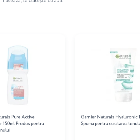
e masează, se clătește cu apă.
urals Pure Active
Garnier Naturals Hyaluronic 
r 150ml Produs pentru
Spuma pentru curatarea tenul
enului