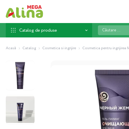
Căutare
Catalog de produse
...
Acasă
Catalog
Cosmetica si ingrijire
Cosmetica pentru ingrijirea f