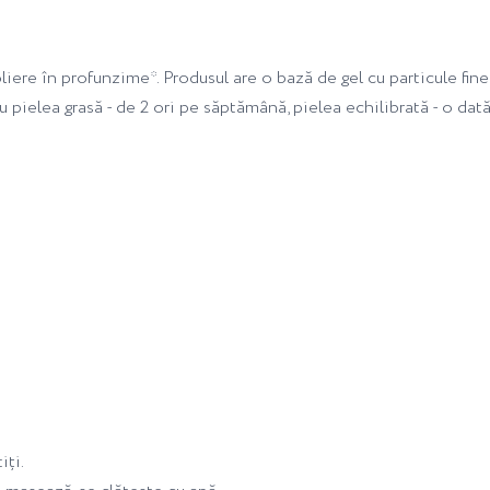
ere în profunzime*. Produsul are o bază de gel cu particule fine d
 pielea grasă - de 2 ori pe săptămână, pielea echilibrată - o dată l
iți.