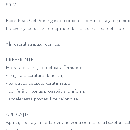
80 ML
Black Pearl Gel Peeling este conceput pentru curățare și exfoli
Frecvența de utilizare depinde de tipul și starea pielii: pentru
* În cadrul stratului cornos.
PREFERINȚE:
Hidratare, Curățare delicată, Înmuiere
- asigură o curățare delicată;
- exfoliază celulele keratinizate;
- conferă un tonus proaspăt și uniform;
- accelerează procesul de reînnoire.
APLICAȚIE
Aplicați pe fața umedă, evitând zona ochilor și a buzelor, clăt