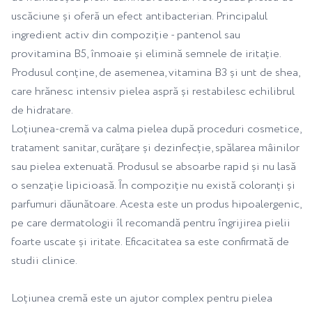
uscăciune și oferă un efect antibacterian. Principalul
ingredient activ din compoziție - pantenol sau
provitamina B5, înmoaie și elimină semnele de iritație.
Produsul conține, de asemenea, vitamina B3 și unt de shea,
care hrănesc intensiv pielea aspră și restabilesc echilibrul
de hidratare.
Loțiunea-cremă va calma pielea după proceduri cosmetice,
tratament sanitar, curățare și dezinfecție, spălarea mâinilor
sau pielea extenuată. Produsul se absoarbe rapid și nu lasă
o senzație lipicioasă. În compoziție nu există coloranți și
parfumuri dăunătoare. Acesta este un produs hipoalergenic,
pe care dermatologii îl recomandă pentru îngrijirea pielii
foarte uscate și iritate. Eficacitatea sa este confirmată de
studii clinice.
Loțiunea cremă este un ajutor complex pentru pielea