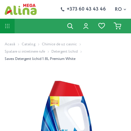
+373 60 43 43 46
RO
Acasă
Catalog
Chimice de uz casnic
Spalare si intretinere rufe
Detergent lichid
Savex Detergent lichid 1.8L Premium White