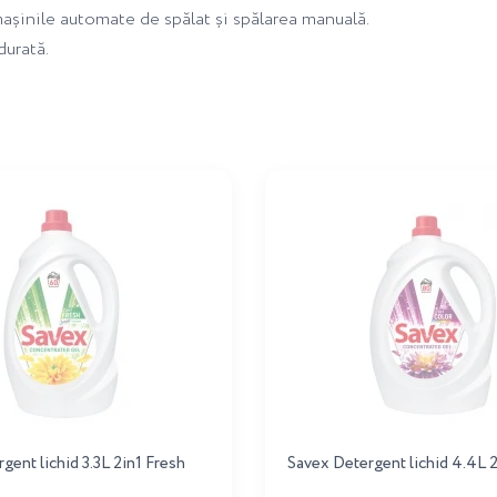
mașinile automate de spălat și spălarea manuală.
durată.
gent lichid 3.3L 2in1 Fresh
Savex Detergent lichid 4.4L 