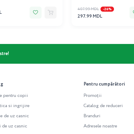
407.99 MDL
-26%
L
297.99 MDL
stre!
og
Pentru cumpărători
e pentru copii
Promoții
ca si ingrijire
Catalog de reduceri
e de uz casnic
Branduri
i de uz casnic
Adresele noastre