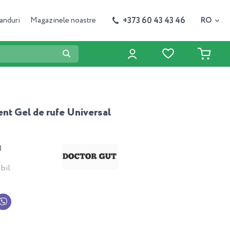
+373 60 43 43 46
anduri
Magazinele noastre
RO
nt Gel de rufe Universal
3
bil