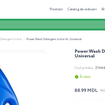
Promoții
Catalog de reduceri
Br
Detergent lichid
Power Wash Detergent lichid 4L Universal
Power Wash De
Universal
Cod produs:
2146
În stoc
88.99 MDL
10