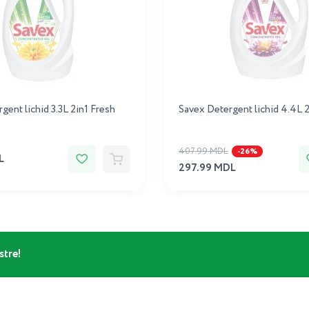
gent lichid 3.3L 2in1 Fresh
Savex Detergent lichid 4.4L 
407.99 MDL
-26%
L
297.99 MDL
stre!