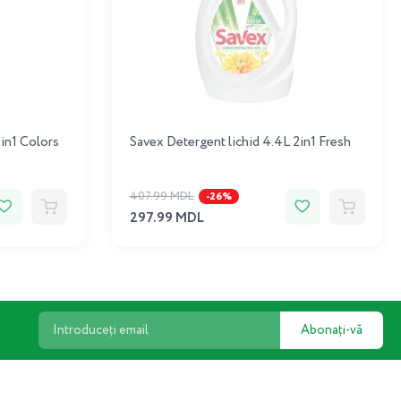
2in1 Colors
Savex Detergent lichid 4.4L 2in1 Fresh
407.99 MDL
-26%
297.99 MDL
Abonați-vă