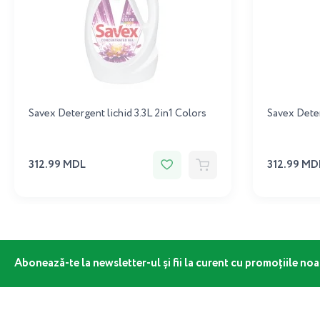
Savex Detergent lichid 3.3L 2in1 Colors
Savex Deter
312.99 MDL
312.99 MD
Abonează-te la newsletter-ul și fii la curent cu promoțiile noa