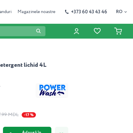
+373 60 43 43 46
anduri
Magazinele noastre
RO
tergent lichid 4L
4
7.99 MDL
-17 %
Adaugă în