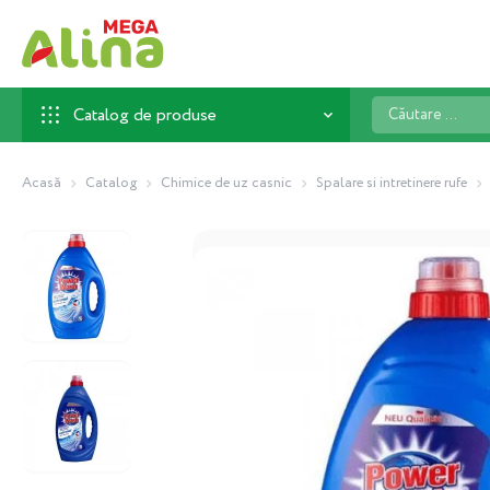
Căutare
Catalog de produse
...
Acasă
Catalog
Chimice de uz casnic
Spalare si intretinere rufe