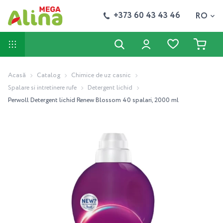
+373 60 43 43 46
RO
Acasă
Catalog
Chimice de uz casnic
Spalare si intretinere rufe
Detergent lichid
Perwoll Detergent lichid Renew Blossom 40 spalari, 2000 ml