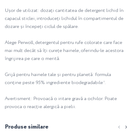
Ușor de utilizat: dozați cantitatea de detergent lichid în
capacul sticlei, introduceți lichidul în compartimentul de
dozare și începeți ciclul de spălare.
Alege Perwoll, detergentul pentru rufe colorate care face
mai mult decât să îți curețe hainele, oferindu-le acestora
îngrijirea pe care o merită.
Grijă pentru hainele tale și pentru planetă: formula
conține peste 95% ingrediente biodegradabile*.
Avertisment: Provoacă o iritare gravă a ochilor. Poate
provoca o reacție alergică a pielii.
Produse similare