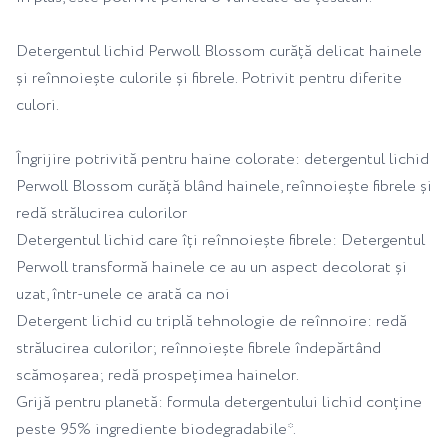
Detergentul lichid Perwoll Blossom curăță delicat hainele
și reînnoiește culorile și fibrele. Potrivit pentru diferite
culori.
Îngrijire potrivită pentru haine colorate: detergentul lichid
Perwoll Blossom curăță blând hainele, reînnoiește fibrele și
redă strălucirea culorilor
Detergentul lichid care îți reînnoiește fibrele: Detergentul
Perwoll transformă hainele ce au un aspect decolorat și
uzat, într-unele ce arată ca noi
Detergent lichid cu triplă tehnologie de reînnoire: redă
strălucirea culorilor; reînnoiește fibrele îndepărtând
scămoșarea; redă prospețimea hainelor.
Grijă pentru planetă: formula detergentului lichid conține
peste 95% ingrediente biodegradabile*.