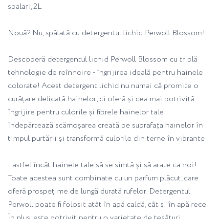
spalari, 2L
Nouă? Nu, spălată cu detergentul lichid Perwoll Blossom!
Descoperă detergentul lichid Perwoll Blossom cu triplă
tehnologie de reînnoire - îngrijirea ideală pentru hainele
colorate! Acest detergent lichid nu numai că promite o
curățare delicată hainelor, ci oferă și cea mai potrivită
îngrijire pentru culorile și fibrele hainelor tale:
îndepărtează scămoșarea creată pe suprafața hainelor în
timpul purtării și transformă culorile din terne în vibrante
- astfel încât hainele tale să se simtă și să arate ca noi!
Toate acestea sunt combinate cu un parfum plăcut, care
oferă prospețime de lungă durată rufelor. Detergentul
Perwoll poate fi folosit atât în apă caldă, cât și în apă rece.
În plus, este potrivit pentru o varietate de țesături.