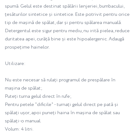
spumă. Gelul este destinat spălării lenjeriei, bumbacului,
țesăturilor sintetice și sintetice. Este potrivit pentru orice
tip de mașină de spălat, dar și pentru spălarea manuală.
Detergentul este sigur pentru mediu, nu irită pielea, reduce
duritatea apei, curăță bine și este hipoalergenic. Adaugă
prospețime hainelor.
Utilizare:
Nu este necesar să rulați programul de prespălare în
mașina de spălat;
Puteți turna gelul direct în rufe;
Pentru petele "dificile" - turnați gelul direct pe pată și
spălați ușor, apoi puneți haina în mașina de spălat sau
spălați-o manual.
Volum: 4 litri.