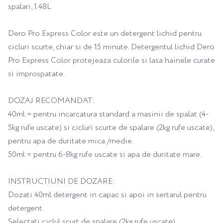
spalari, 1.48L
Dero Pro Express Color este un detergent lichid pentru
cicluri scurte, chiar si de 15 minute. Detergentul lichid Dero
Pro Express Color protejeaza culorile si lasa hainele curate
si improspatate.
DOZAJ RECOMANDAT:
40ml = pentru incarcatura standard a masinii de spalat (4-
5kg rufe uscate) si cicluri scurte de spalare (2kg rufe uscate),
pentru apa de duritate mica /medie.
50ml = pentru 6-8kg rufe uscate si apa de duritate mare.
INSTRUCTIUNI DE DOZARE:
Dozati 40ml detergent in capac si apoi in sertarul pentru
detergent.
Selectati ciclul scurt de spalare (2kg rufe uscate).