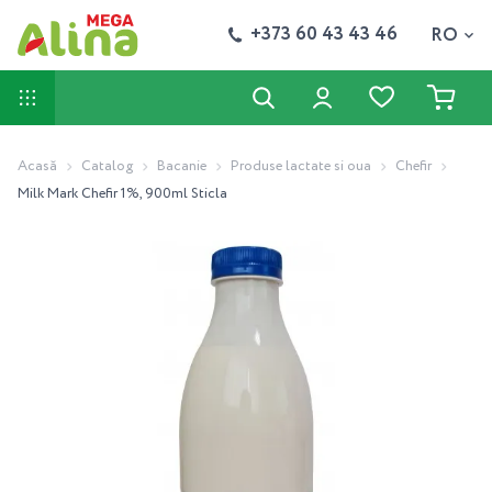
+373 60 43 43 46
RO
Acasă
Catalog
Bacanie
Produse lactate si oua
Chefir
Milk Mark Chefir 1%, 900ml Sticla