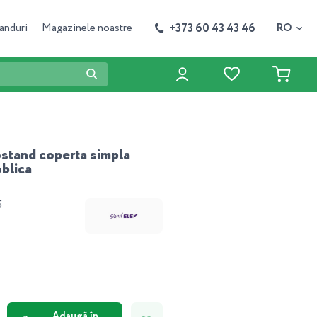
+373 60 43 43 46
anduri
Magazinele noastre
RO
rostand coperta simpla
oblica
5
Adaugă în