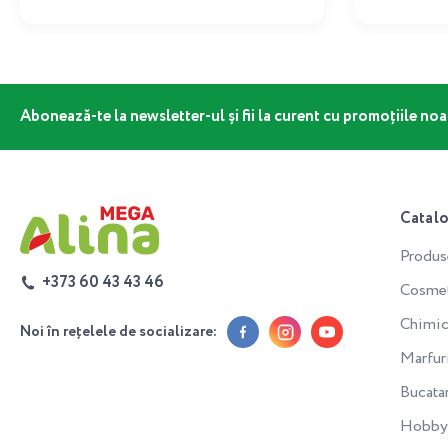
Abonează-te la newsletter-ul și fii la curent cu promoțiile noa
Catal
Produs
+373 60 43 43 46
Cosmeti
Chimic
Noi în rețelele de socializare:
Marfur
Bucata
Hobby 