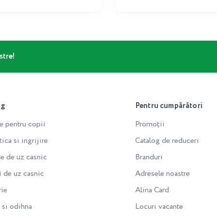
stre!
og
Pentru cumpărători
e pentru copii
Promoții
ca si ingrijire
Catalog de reduceri
e de uz casnic
Branduri
i de uz casnic
Adresele noastre
rie
Alina Card
si odihna
Locuri vacante