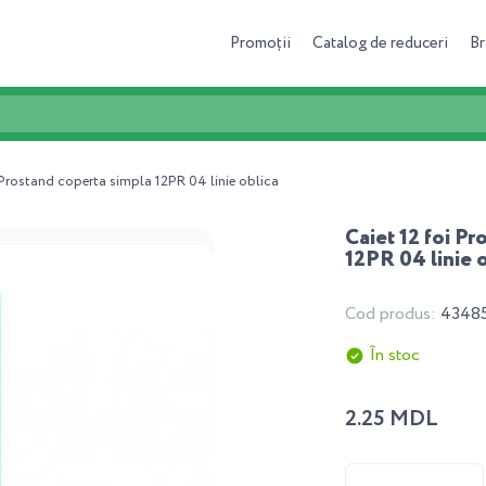
Promoții
Catalog de reduceri
Br
 Prostand coperta simpla 12PR 04 linie oblica
Caiet 12 foi P
12PR 04 linie 
Cod produs:
4348
În stoc
2.25 MDL