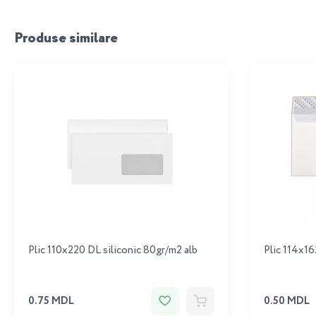
Produse similare
Plic 110x220 DL siliconic 80gr/m2 alb
Plic 114x16
0.75 MDL
0.50 MDL