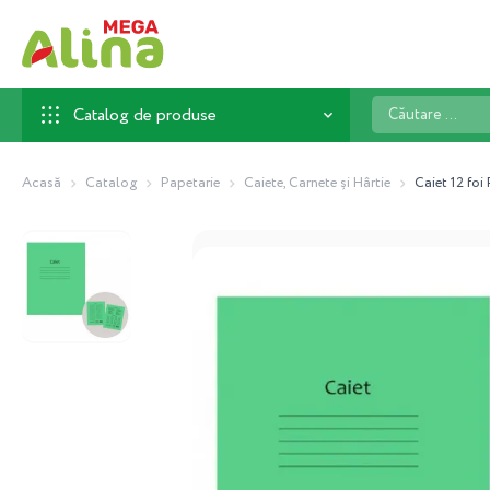
Căutare
Catalog de produse
...
Acasă
Catalog
Papetarie
Caiete, Carnete și Hârtie
Caiet 12 foi