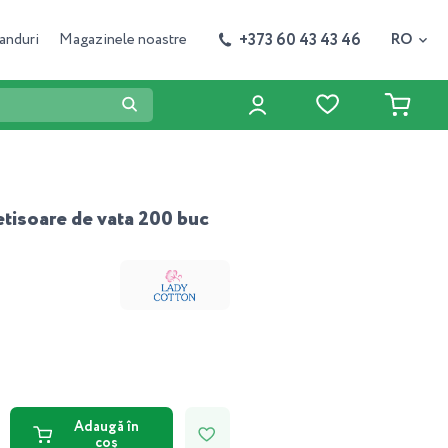
+373 60 43 43 46
anduri
Magazinele noastre
RO
tisoare de vata 200 buc
Adaugă în
coș