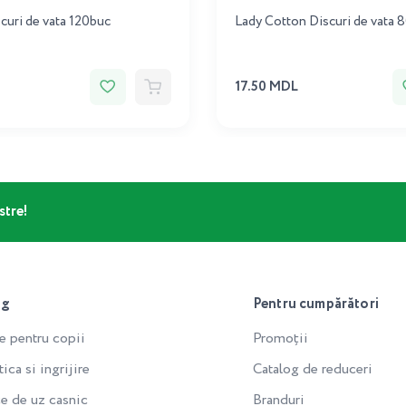
curi de vata 120buc
Lady Cotton Discuri de vata
17.50 MDL
stre!
og
Pentru cumpărători
e pentru copii
Promoții
ca si ingrijire
Catalog de reduceri
e de uz casnic
Branduri