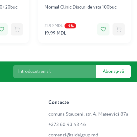
 80+20buc
Normal Cliniс Discuri de vata 100buc
21.99 MDL
-9%
19.99 MDL
Abonați-vă
Contacte
comuna Stauceni, str. A. Mateevici 87a
+373 60 43 43 46
comenzi@sidalgrup.md