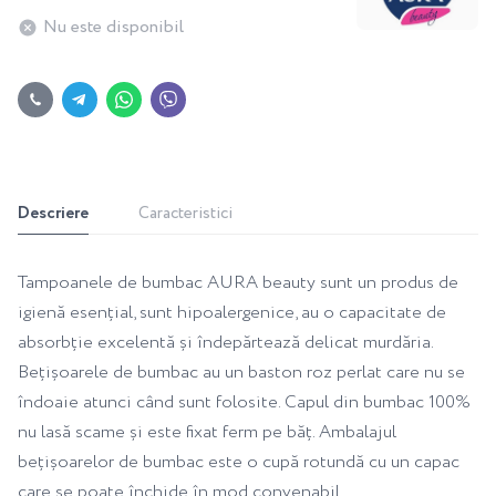
Nu este disponibil
Descriere
Caracteristici
Tampoanele de bumbac AURA beauty sunt un produs de
igienă esențial, sunt hipoalergenice, au o capacitate de
absorbție excelentă și îndepărtează delicat murdăria.
Bețișoarele de bumbac au un baston roz perlat care nu se
îndoaie atunci când sunt folosite. Capul din bumbac 100%
nu lasă scame și este fixat ferm pe băț. Ambalajul
bețișoarelor de bumbac este o cupă rotundă cu un capac
care se poate închide în mod convenabil.